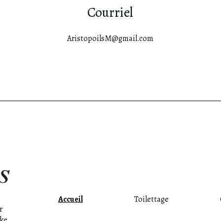
Courriel
AristopoilsM@gmail.com
Accueil
Toilettage
r
ke,